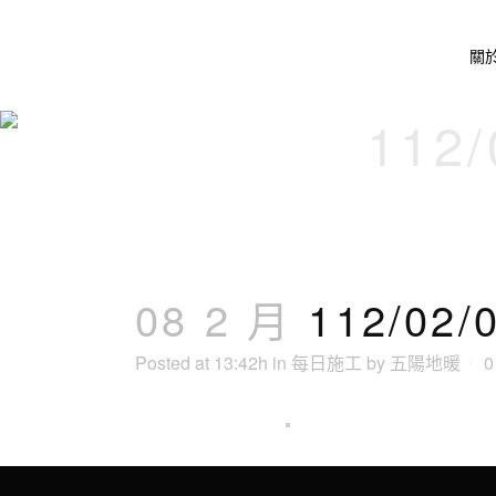
關
112
08 2 月
112/0
Posted at 13:42h
in
每日施工
by
五陽地暖
0