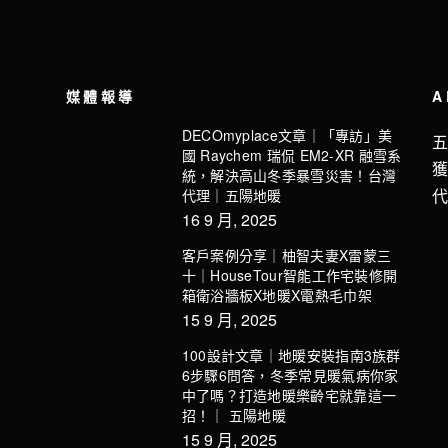
媒體報導
A
DECOmyplace文章｜「專訪」美
國 Raychem 瑞侃 EM2-XR 融雪系
統，解決高山冬季暴雪災害！台灣
代理｜五陽地暖
16 9 月, 2025
客戶案例分享｜柚智夫妻X雷蒙三
十｜HouseTour智能工作宅裝修開
箱衛浴牆板X地暖X電熱毛巾架
15 9 月, 2025
100設計文章｜地暖安裝指南3族群
6步驟6問答，冬季常見暖氣病你家
中了嗎？打造地暖樂齡宅就靠這一
招！｜ 五陽地暖
15 9 月, 2025