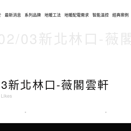
於
最新消息
系列品牌
地暖工法
地暖配電需求
智能溫控
經典案例
/02/03新北林口-
2/03新北林口-薇閣雲軒
Likes