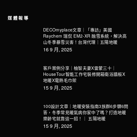
媒體報導
DECOmyplace文章｜「專訪」美國
Raychem 瑞侃 EM2-XR 融雪系統，解決高
山冬季暴雪災害！台灣代理｜五陽地暖
16 9 月, 2025
客戶案例分享｜柚智夫妻X雷蒙三十｜
HouseTour智能工作宅裝修開箱衛浴牆板X
地暖X電熱毛巾架
15 9 月, 2025
100設計文章｜地暖安裝指南3族群6步驟6問
答，冬季常見暖氣病你家中了嗎？打造地暖
樂齡宅就靠這一招！｜ 五陽地暖
15 9 月, 2025