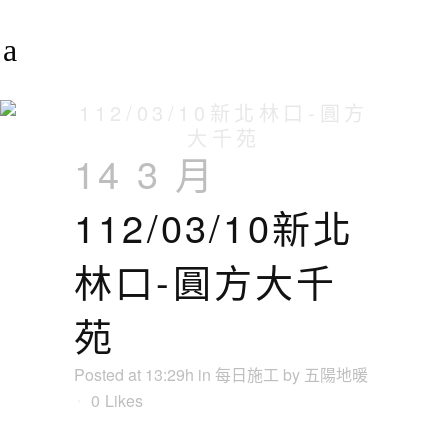
112/03/10新北林口-圓方
大千苑
14 3 月
112/03/10新北
林口-圓方大千
苑
Posted at 13:29h
in
每日施工
by
五陽地暖
0
Likes