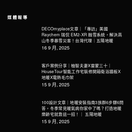
媒體報導
DECOmyplace文章｜「專訪」美國
Raychem 瑞侃 EM2-XR 融雪系統，解決高
山冬季暴雪災害！台灣代理｜五陽地暖
16 9 月, 2025
客戶案例分享｜柚智夫妻X雷蒙三十｜
HouseTour智能工作宅裝修開箱衛浴牆板X
地暖X電熱毛巾架
15 9 月, 2025
100設計文章｜地暖安裝指南3族群6步驟6問
答，冬季常見暖氣病你家中了嗎？打造地暖
樂齡宅就靠這一招！｜ 五陽地暖
15 9 月, 2025