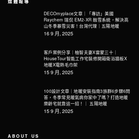
媒體報導
DECOmyplace文章｜「專訪」美國
Raychem 瑞侃 EM2-XR 融雪系統，解決高
山冬季暴雪災害！台灣代理｜五陽地暖
16 9 月, 2025
客戶案例分享｜柚智夫妻X雷蒙三十｜
HouseTour智能工作宅裝修開箱衛浴牆板X
地暖X電熱毛巾架
15 9 月, 2025
100設計文章｜地暖安裝指南3族群6步驟6問
答，冬季常見暖氣病你家中了嗎？打造地暖
樂齡宅就靠這一招！｜ 五陽地暖
15 9 月, 2025
ABOUT US