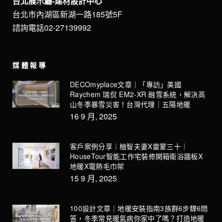
台北展示廳-建材設計中心
台北市內湖區新湖一路185號5F
諮詢電話02-27139992
媒體報導
DECOmyplace文章｜「專訪」美國
Raychem 瑞侃 EM2-XR 融雪系統，解決高
山冬季暴雪災害！台灣代理｜五陽地暖
16 9 月, 2025
客戶案例分享｜柚智夫妻X雷蒙三十｜
HouseTour智能工作宅裝修開箱衛浴牆板X
地暖X電熱毛巾架
15 9 月, 2025
100設計文章｜地暖安裝指南3族群6步驟6問
答，冬季常見暖氣病你家中了嗎？打造地暖