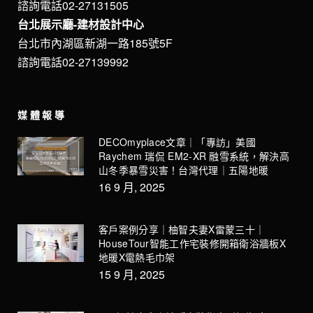
諮詢電話02-27131505
台北展示廳-建材設計中心
台北市內湖區新湖一路185號5F
諮詢電話02-27139992
媒體報導
DECOmyplace文章｜「專訪」美國
Raychem 瑞侃 EM2-XR 融雪系統，解決高
山冬季暴雪災害！台灣代理｜五陽地暖
16 9 月, 2025
客戶案例分享｜柚智夫妻X雷蒙三十｜
HouseTour智能工作宅裝修開箱衛浴牆板X
地暖X電熱毛巾架
15 9 月, 2025