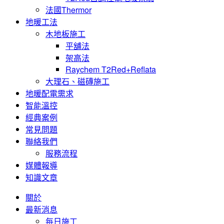
法國Thermor
地暖工法
木地板施工
平舖法
架高法
Raychem T2Red+Reflata
大理石、磁磚施工
地暖配電需求
智能溫控
經典案例
常見問題
聯絡我們
服務流程
媒體報導
知識文章
關於
最新消息
每日施工