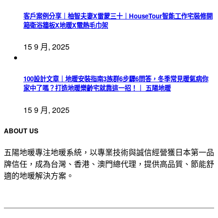
客戶案例分享｜柚智夫妻X雷蒙三十｜HouseTour智能工作宅裝修開
箱衛浴牆板X地暖X電熱毛巾架
15 9 月, 2025
100設計文章｜地暖安裝指南3族群6步驟6問答，冬季常見暖氣病你
家中了嗎？打造地暖樂齡宅就靠這一招！｜ 五陽地暖
15 9 月, 2025
ABOUT US
五陽地暖專注地暖系統，以專業技術與誠信經營獲日本第一品
牌信任，成為台灣、香港、澳門總代理，提供高品質、節能舒
適的地暖解決方案。