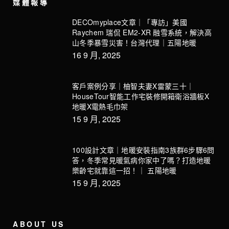
媒體報導
DECOmyplace文章｜「專訪」美國
Raychem 瑞侃 EM2-XR 融雪系統，解決高
山冬季暴雪災害！台灣代理｜五陽地暖
16 9 月, 2025
客戶案例分享｜柚智夫妻X雷蒙三十｜
HouseTour智能工作宅裝修開箱衛浴牆板X
地暖X電熱毛巾架
15 9 月, 2025
100設計文章｜地暖安裝指南3族群6步驟6問
答，冬季常見暖氣病你家中了嗎？打造地暖
樂齡宅就靠這一招！｜ 五陽地暖
15 9 月, 2025
ABOUT US