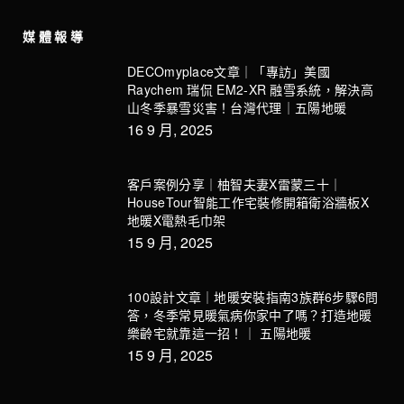
媒體報導
DECOmyplace文章｜「專訪」美國
Raychem 瑞侃 EM2-XR 融雪系統，解決高
山冬季暴雪災害！台灣代理｜五陽地暖
16 9 月, 2025
客戶案例分享｜柚智夫妻X雷蒙三十｜
HouseTour智能工作宅裝修開箱衛浴牆板X
地暖X電熱毛巾架
15 9 月, 2025
100設計文章｜地暖安裝指南3族群6步驟6問
答，冬季常見暖氣病你家中了嗎？打造地暖
樂齡宅就靠這一招！｜ 五陽地暖
15 9 月, 2025