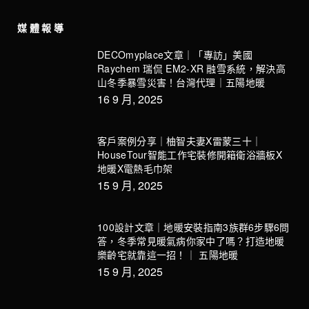
媒體報導
DECOmyplace文章｜「專訪」美國
Raychem 瑞侃 EM2-XR 融雪系統，解決高
山冬季暴雪災害！台灣代理｜五陽地暖
16 9 月, 2025
客戶案例分享｜柚智夫妻X雷蒙三十｜
HouseTour智能工作宅裝修開箱衛浴牆板X
地暖X電熱毛巾架
15 9 月, 2025
100設計文章｜地暖安裝指南3族群6步驟6問
答，冬季常見暖氣病你家中了嗎？打造地暖
樂齡宅就靠這一招！｜ 五陽地暖
15 9 月, 2025