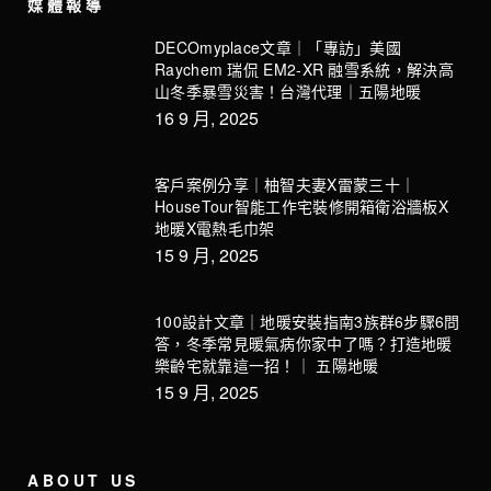
媒體報導
DECOmyplace文章｜「專訪」美國
Raychem 瑞侃 EM2-XR 融雪系統，解決高
山冬季暴雪災害！台灣代理｜五陽地暖
16 9 月, 2025
客戶案例分享｜柚智夫妻X雷蒙三十｜
HouseTour智能工作宅裝修開箱衛浴牆板X
地暖X電熱毛巾架
15 9 月, 2025
100設計文章｜地暖安裝指南3族群6步驟6問
答，冬季常見暖氣病你家中了嗎？打造地暖
樂齡宅就靠這一招！｜ 五陽地暖
15 9 月, 2025
ABOUT US