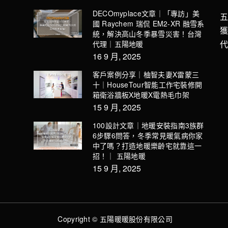
DECOmyplace文章｜「專訪」美
國 Raychem 瑞侃 EM2-XR 融雪系
統，解決高山冬季暴雪災害！台灣
代理｜五陽地暖
16 9 月, 2025
客戶案例分享｜柚智夫妻X雷蒙三
十｜HouseTour智能工作宅裝修開
箱衛浴牆板X地暖X電熱毛巾架
15 9 月, 2025
100設計文章｜地暖安裝指南3族群
6步驟6問答，冬季常見暖氣病你家
中了嗎？打造地暖樂齡宅就靠這一
招！｜ 五陽地暖
15 9 月, 2025
Copyright © 五陽暖暖股份有限公司