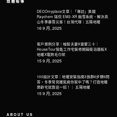
媒體報導
DECOmyplace文章｜「專訪」美國
Raychem 瑞侃 EM2-XR 融雪系統，解決高
山冬季暴雪災害！台灣代理｜五陽地暖
16 9 月, 2025
客戶案例分享｜柚智夫妻X雷蒙三十｜
HouseTour智能工作宅裝修開箱衛浴牆板X
地暖X電熱毛巾架
15 9 月, 2025
100設計文章｜地暖安裝指南3族群6步驟6問
答，冬季常見暖氣病你家中了嗎？打造地暖
樂齡宅就靠這一招！｜ 五陽地暖
15 9 月, 2025
ABOUT US