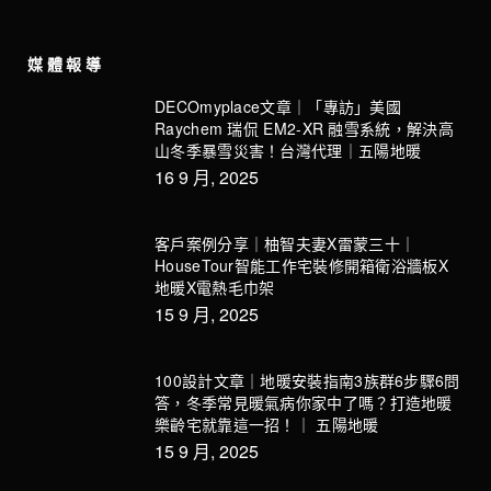
媒體報導
DECOmyplace文章｜「專訪」美國
Raychem 瑞侃 EM2-XR 融雪系統，解決高
山冬季暴雪災害！台灣代理｜五陽地暖
16 9 月, 2025
客戶案例分享｜柚智夫妻X雷蒙三十｜
HouseTour智能工作宅裝修開箱衛浴牆板X
地暖X電熱毛巾架
15 9 月, 2025
100設計文章｜地暖安裝指南3族群6步驟6問
答，冬季常見暖氣病你家中了嗎？打造地暖
樂齡宅就靠這一招！｜ 五陽地暖
15 9 月, 2025