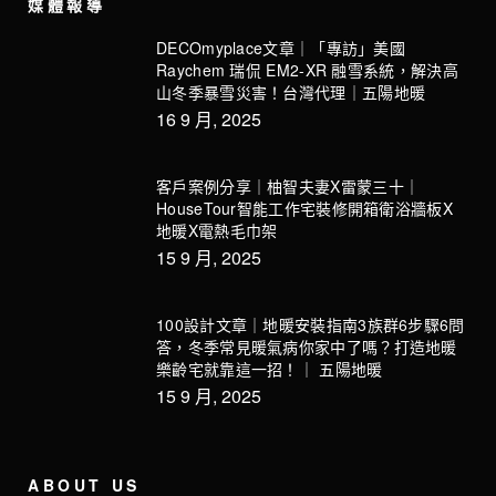
媒體報導
DECOmyplace文章｜「專訪」美國
Raychem 瑞侃 EM2-XR 融雪系統，解決高
山冬季暴雪災害！台灣代理｜五陽地暖
16 9 月, 2025
客戶案例分享｜柚智夫妻X雷蒙三十｜
HouseTour智能工作宅裝修開箱衛浴牆板X
地暖X電熱毛巾架
15 9 月, 2025
100設計文章｜地暖安裝指南3族群6步驟6問
答，冬季常見暖氣病你家中了嗎？打造地暖
樂齡宅就靠這一招！｜ 五陽地暖
15 9 月, 2025
ABOUT US