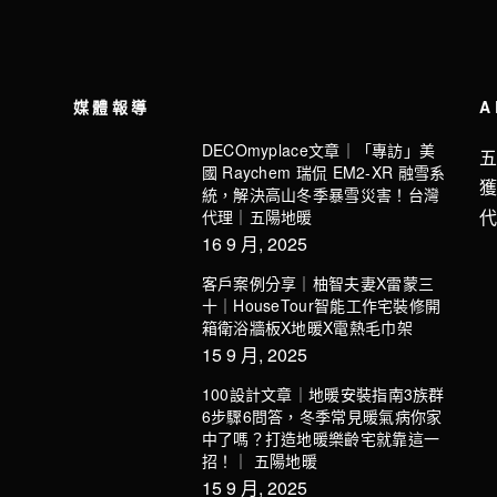
媒體報導
A
DECOmyplace文章｜「專訪」美
國 Raychem 瑞侃 EM2-XR 融雪系
統，解決高山冬季暴雪災害！台灣
代理｜五陽地暖
16 9 月, 2025
客戶案例分享｜柚智夫妻X雷蒙三
十｜HouseTour智能工作宅裝修開
箱衛浴牆板X地暖X電熱毛巾架
15 9 月, 2025
100設計文章｜地暖安裝指南3族群
6步驟6問答，冬季常見暖氣病你家
中了嗎？打造地暖樂齡宅就靠這一
招！｜ 五陽地暖
15 9 月, 2025