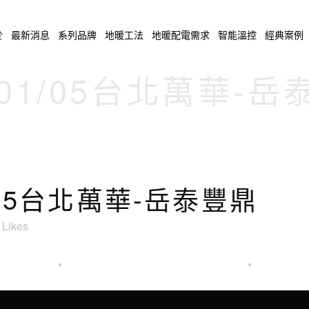
於
最新消息
系列品牌
地暖工法
地暖配電需求
智能溫控
經典案例
/01/05台北萬華-
1/05台北萬華-岳泰豐鼎
Likes