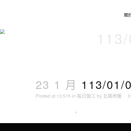
關
113
23 1 月
113/0
Posted at 13:51h
in
每日施工
by
五陽地暖
0