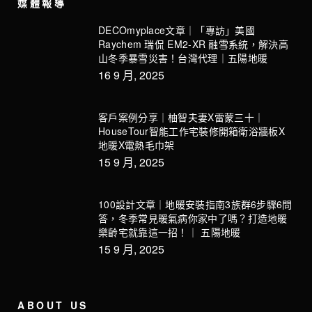
媒體報導
DECOmyplace文章｜「專訪」美國
Raychem 瑞侃 EM2-XR 融雪系統，解決高
山冬季暴雪災害！台灣代理｜五陽地暖
16 9 月, 2025
客戶案例分享｜柚智夫妻X雷蒙三十｜
HouseTour智能工作宅裝修開箱衛浴牆板X
地暖X電熱毛巾架
15 9 月, 2025
100設計文章｜地暖安裝指南3族群6步驟6問
答，冬季常見暖氣病你家中了嗎？打造地暖
樂齡宅就靠這一招！｜ 五陽地暖
15 9 月, 2025
ABOUT US