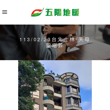
113/02/23台北士林-天母
聖塔菲