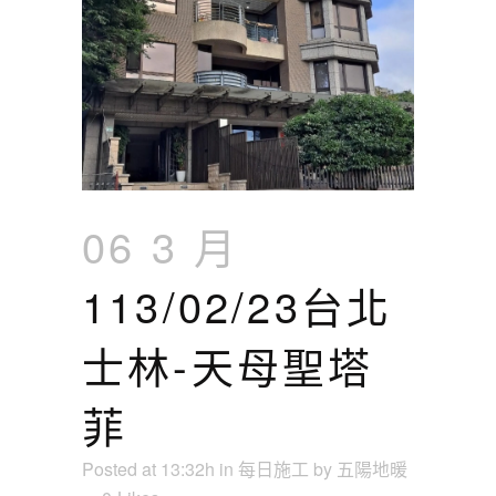
06 3 月
113/02/23台北
士林-天母聖塔
菲
Posted at 13:32h
in
每日施工
by
五陽地暖