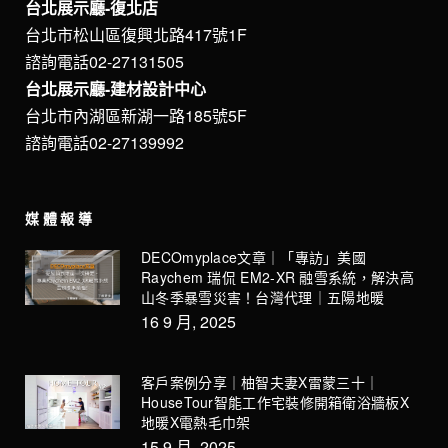
台北展示廳-復北店
台北市松山區復興北路417號1F
諮詢電話02-27131505
台北展示廳-建材設計中心
台北市內湖區新湖一路185號5F
諮詢電話02-27139992
媒體報導
DECOmyplace文章｜「專訪」美國
Raychem 瑞侃 EM2-XR 融雪系統，解決高
山冬季暴雪災害！台灣代理｜五陽地暖
16 9 月, 2025
客戶案例分享｜柚智夫妻X雷蒙三十｜
HouseTour智能工作宅裝修開箱衛浴牆板X
地暖X電熱毛巾架
15 9 月, 2025