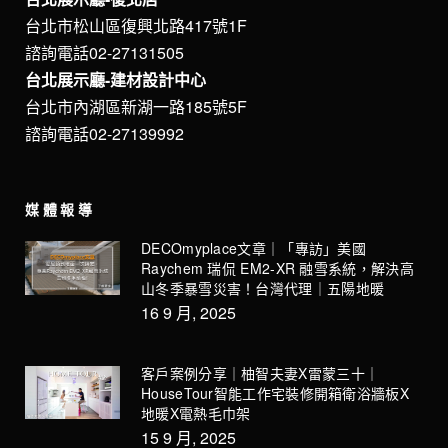
台北市松山區復興北路417號1F
諮詢電話02-27131505
台北展示廳-建材設計中心
台北市內湖區新湖一路185號5F
諮詢電話02-27139992
媒體報導
DECOmyplace文章｜「專訪」美國
Raychem 瑞侃 EM2-XR 融雪系統，解決高
山冬季暴雪災害！台灣代理｜五陽地暖
16 9 月, 2025
客戶案例分享｜柚智夫妻X雷蒙三十｜
HouseTour智能工作宅裝修開箱衛浴牆板X
地暖X電熱毛巾架
15 9 月, 2025