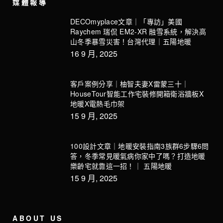
媒體報導
DECOmyplace文章｜「專訪」美國
Raychem 瑞侃 EM2-XR 融雪系統，解決高
山冬季暴雪災害！台灣代理｜五陽地暖
16 9 月, 2025
客戶案例分享｜柚智夫妻X雷蒙三十｜
HouseTour智能工作宅裝修開箱衛浴牆板X
地暖X電熱毛巾架
15 9 月, 2025
100設計文章｜地暖安裝指南3族群6步驟6問
答，冬季常見暖氣病你家中了嗎？打造地暖
樂齡宅就靠這一招！｜ 五陽地暖
15 9 月, 2025
ABOUT US