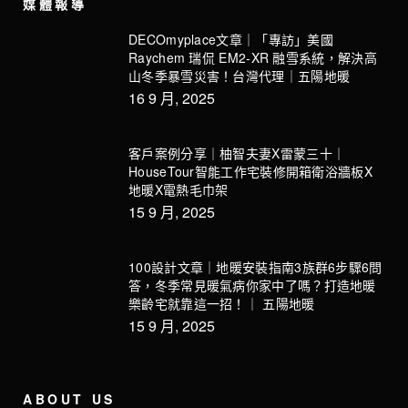
媒體報導
DECOmyplace文章｜「專訪」美國
Raychem 瑞侃 EM2-XR 融雪系統，解決高
山冬季暴雪災害！台灣代理｜五陽地暖
16 9 月, 2025
客戶案例分享｜柚智夫妻X雷蒙三十｜
HouseTour智能工作宅裝修開箱衛浴牆板X
地暖X電熱毛巾架
15 9 月, 2025
100設計文章｜地暖安裝指南3族群6步驟6問
答，冬季常見暖氣病你家中了嗎？打造地暖
樂齡宅就靠這一招！｜ 五陽地暖
15 9 月, 2025
ABOUT US