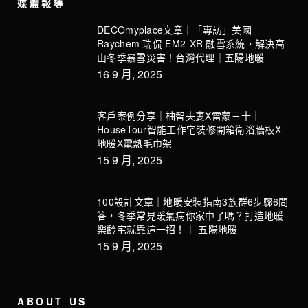
媒體報導
DECOmyplace文章｜「專訪」美國
Raychem 瑞侃 EM2-XR 融雪系統，解決高
山冬季暴雪災害！台灣代理｜五陽地暖
16 9 月, 2025
客戶案例分享｜柚智夫妻X雷蒙三十｜
HouseTour智能工作宅裝修開箱衛浴牆板X
地暖X電熱毛巾架
15 9 月, 2025
100設計文章｜地暖安裝指南3族群6步驟6問
答，冬季常見暖氣病你家中了嗎？打造地暖
樂齡宅就靠這一招！｜ 五陽地暖
15 9 月, 2025
ABOUT US