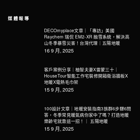
媒體報導
DECOmyplace文章｜「專訪」美國
Raychem 瑞侃 EM2-XR 融雪系統，解決高
山冬季暴雪災害！台灣代理｜五陽地暖
16 9 月, 2025
客戶案例分享｜柚智夫妻X雷蒙三十｜
HouseTour智能工作宅裝修開箱衛浴牆板X
地暖X電熱毛巾架
15 9 月, 2025
100設計文章｜地暖安裝指南3族群6步驟6問
答，冬季常見暖氣病你家中了嗎？打造地暖
樂齡宅就靠這一招！｜ 五陽地暖
15 9 月, 2025