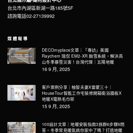
台北市內湖區新湖一路185號5F
諮詢電話02-27139992
媒體報導
DECOmyplace文章｜「專訪」美國
Raychem 瑞侃 EM2-XR 融雪系統，解決高
山冬季暴雪災害！台灣代理｜五陽地暖
16 9 月, 2025
客戶案例分享｜柚智夫妻X雷蒙三十｜
HouseTour智能工作宅裝修開箱衛浴牆板X
地暖X電熱毛巾架
15 9 月, 2025
100設計文章｜地暖安裝指南3族群6步驟6問
答，冬季常見暖氣病你家中了嗎？打造地暖