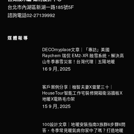
台北市內湖區新湖一路185號5F
諮詢電話02-27139992
媒體報導
DECOmyplace文章｜「專訪」美國
Raychem 瑞侃 EM2-XR 融雪系統，解決高
山冬季暴雪災害！台灣代理｜五陽地暖
16 9 月, 2025
客戶案例分享｜柚智夫妻X雷蒙三十｜
HouseTour智能工作宅裝修開箱衛浴牆板X
地暖X電熱毛巾架
15 9 月, 2025
100設計文章｜地暖安裝指南3族群6步驟6問
答，冬季常見暖氣病你家中了嗎？打造地暖