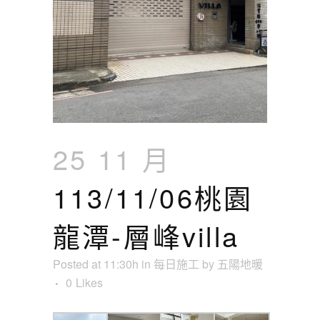
25 11 月
113/11/06桃園
龍潭-層峰villa
Posted at 11:30h
in
每日施工
by
五陽地暖
0
Likes