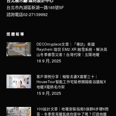
台北展示廳-建材設計中心
台北市內湖區新湖一路185號5F
諮詢電話02-27139992
媒體報導
DECOmyplace文章｜「專訪」美國
Raychem 瑞侃 EM2-XR 融雪系統，解決高
山冬季暴雪災害！台灣代理｜五陽地暖
16 9 月, 2025
客戶案例分享｜柚智夫妻X雷蒙三十｜
HouseTour智能工作宅裝修開箱衛浴牆板X
地暖X電熱毛巾架
15 9 月, 2025
100設計文章｜地暖安裝指南3族群6步驟6問
答，冬季常見暖氣病你家中了嗎？打造地暖