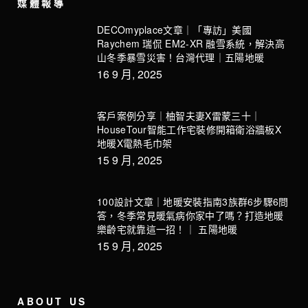
媒體報導
DECOmyplace文章｜「專訪」美國
Raychem 瑞侃 EM2-XR 融雪系統，解決高
山冬季暴雪災害！台灣代理｜五陽地暖
16 9 月, 2025
客戶案例分享｜柚智夫妻X雷蒙三十｜
HouseTour智能工作宅裝修開箱衛浴牆板X
地暖X電熱毛巾架
15 9 月, 2025
100設計文章｜地暖安裝指南3族群6步驟6問
答，冬季常見暖氣病你家中了嗎？打造地暖
樂齡宅就靠這一招！｜ 五陽地暖
15 9 月, 2025
ABOUT US