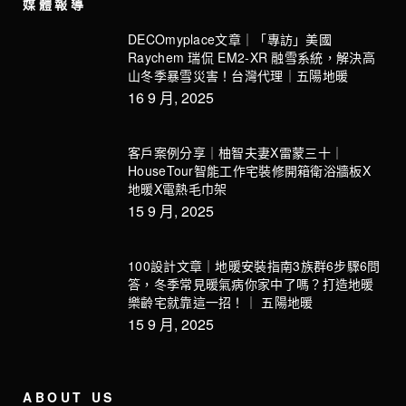
媒體報導
DECOmyplace文章｜「專訪」美國
Raychem 瑞侃 EM2-XR 融雪系統，解決高
山冬季暴雪災害！台灣代理｜五陽地暖
16 9 月, 2025
客戶案例分享｜柚智夫妻X雷蒙三十｜
HouseTour智能工作宅裝修開箱衛浴牆板X
地暖X電熱毛巾架
15 9 月, 2025
100設計文章｜地暖安裝指南3族群6步驟6問
答，冬季常見暖氣病你家中了嗎？打造地暖
樂齡宅就靠這一招！｜ 五陽地暖
15 9 月, 2025
ABOUT US