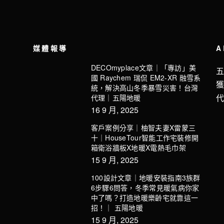
媒體報導
A
DECOmyplace文章｜「專訪」美
國 Raychem 瑞侃 EM2-XR 融雪系
統，解決高山冬季暴雪災害！台灣
代理｜五陽地暖
16 9 月, 2025
客戶案例分享｜柚智夫妻X雷蒙三
十｜HouseTour智能工作宅裝修開
箱衛浴牆板X地暖X電熱毛巾架
15 9 月, 2025
100設計文章｜地暖安裝指南3族群
6步驟6問答，冬季常見暖氣病你家
中了嗎？打造地暖樂齡宅就靠這一
招！｜ 五陽地暖
15 9 月, 2025