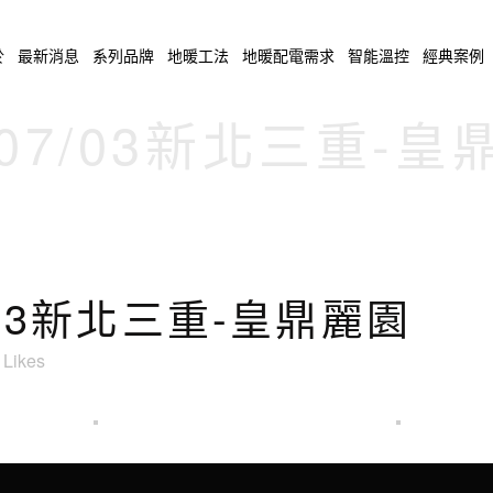
於
最新消息
系列品牌
地暖工法
地暖配電需求
智能溫控
經典案例
/07/03新北三重-
7/03新北三重-皇鼎麗園
Likes