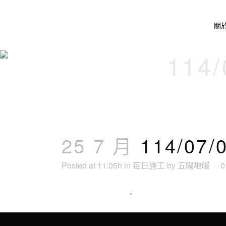
關
114
25 7 月
114/0
Posted at 11:05h
in
每日施工
by
五陽地暖
0