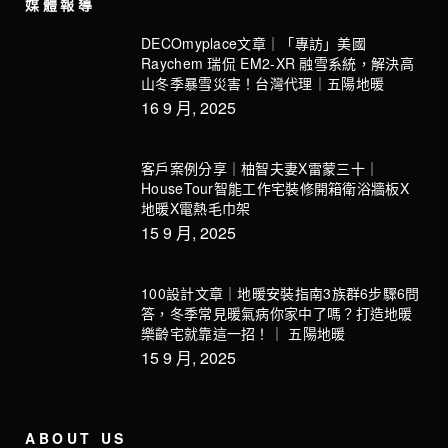
媒體報導
DECOmyplace文章｜「專訪」美國
Raychem 瑞侃 EM2-XR 融雪系統，解決高
山冬季暴雪災害！台灣代理｜五陽地暖
16 9 月, 2025
客戶案例分享｜柚智夫妻X雷蒙三十｜
HouseTour智能工作宅裝修開箱衛浴牆板X
地暖X電熱毛巾架
15 9 月, 2025
100設計文章｜地暖安裝指南3族群6步驟6問
答，冬季常見暖氣病你家中了嗎？打造地暖
樂齡宅就靠這一招！｜ 五陽地暖
15 9 月, 2025
ABOUT US