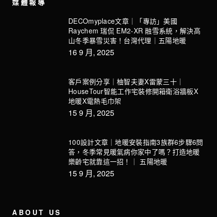
媒體報導
DECOmyplace文章｜「專訪」美國
Raychem 瑞侃 EM2-XR 融雪系統，解決高
山冬季暴雪災害！台灣代理｜五陽地暖
16 9 月, 2025
客戶案例分享｜柚智夫妻X雷蒙三十｜
HouseTour智能工作宅裝修開箱衛浴牆板X
地暖X電熱毛巾架
15 9 月, 2025
100設計文章｜地暖安裝指南3族群6步驟6問
答，冬季常見暖氣病你家中了嗎？打造地暖
樂齡宅就靠這一招！｜ 五陽地暖
15 9 月, 2025
ABOUT US