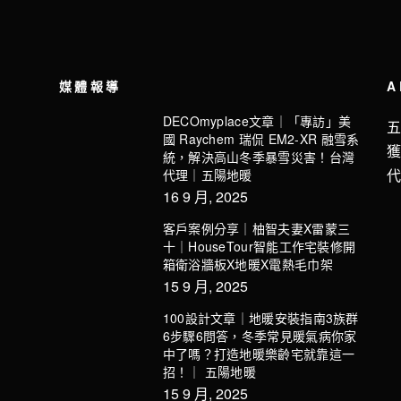
媒體報導
A
DECOmyplace文章｜「專訪」美
國 Raychem 瑞侃 EM2-XR 融雪系
統，解決高山冬季暴雪災害！台灣
代理｜五陽地暖
16 9 月, 2025
客戶案例分享｜柚智夫妻X雷蒙三
十｜HouseTour智能工作宅裝修開
箱衛浴牆板X地暖X電熱毛巾架
15 9 月, 2025
100設計文章｜地暖安裝指南3族群
6步驟6問答，冬季常見暖氣病你家
中了嗎？打造地暖樂齡宅就靠這一
招！｜ 五陽地暖
15 9 月, 2025