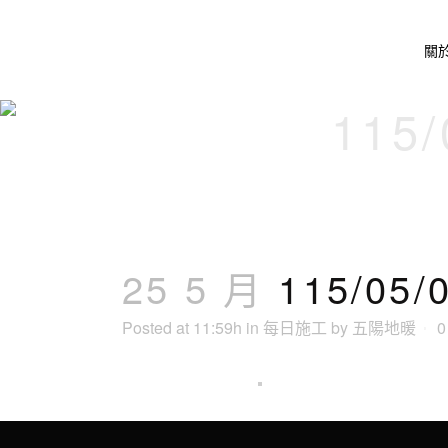
關
115
25 5 月
115/0
Posted at 11:59h
in
每日施工
by
五陽地暖
0