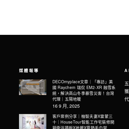
媒體報導
A
DECOmyplace文章｜「專訪」美
國 Raychem 瑞侃 EM2-XR 融雪系
統，解決高山冬季暴雪災害！台灣
代理｜五陽地暖
16 9 月, 2025
客戶案例分享｜柚智夫妻X雷蒙三
十｜HouseTour智能工作宅裝修開
箱衛浴牆板X地暖X電熱毛巾架