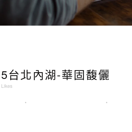
6/05台北內湖-華固馥儷
Likes