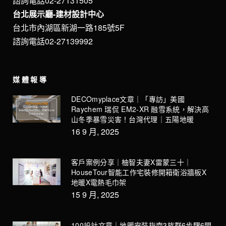
諮詢電話02-27131505
台北展示廳-建材設計中心
台北市內湖區新湖一路185號5F
諮詢電話02-27139992
媒體報導
DECOmyplace文章｜「專訪」美國
Raychem 瑞侃 EM2-XR 融雪系統，解決高
山冬季暴雪災害！台灣代理｜五陽地暖
16 9 月, 2025
客戶案例分享｜柚智夫妻X雷蒙三十｜
HouseTour智能工作宅裝修開箱衛浴牆板X
地暖X電熱毛巾架
15 9 月, 2025
100設計文章｜地暖安裝指南3族群6步驟6問