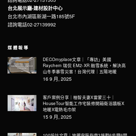
台北展示廳-建材設計中心
台北市內湖區新湖一路185號5F
諮詢電話02-27139992
媒體報導
DECOmyplace文章｜「專訪」美國
Raychem 瑞侃 EM2-XR 融雪系統，解決高
山冬季暴雪災害！台灣代理｜五陽地暖
16 9 月, 2025
客戶案例分享｜柚智夫妻X雷蒙三十｜
HouseTour智能工作宅裝修開箱衛浴牆板X
地暖X電熱毛巾架
15 9 月, 2025
100設計文章｜地暖安裝指南3族群6步驟6問