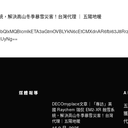
 融雪系統，解決高山冬季暴雪災害！台灣代理 ｜ 五陽地暖
2FlbQIxMQBicmlkETA3aGtmOVBLYkN6cEtCMXdnAR6fbi63J
NjUyNg==
媒體報導
A
DECOmyplace文章｜「專訪」美
國 Raychem 瑞侃 EM2-XR 融雪系
統，解決高山冬季暴雪災害！台灣
代理｜五陽地暖
16 9 月, 2025