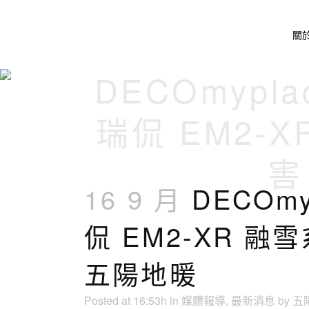
關
DECOmypl
瑞侃 EM2
害
16 9 月
DECOmy
侃 EM2-XR
五陽地暖
Posted at 16:53h
in
媒體報導
,
最新消息
by
五