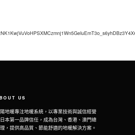
8RrzNK1KwjVuVoHPSXMCzmnj1Wn5GeIuEmT3o_s6yhDBz3Y4
BOUT US
五陽地暖專注地暖系統，以專業技術與誠信經營
獲日本第一品牌信任，成為台灣、香港、澳門總
代理，提供高品質、節能舒適的地暖解決方案。