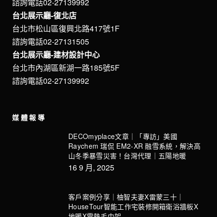
諮詢電話02-27139992
台北展示廳-復北店
台北市松山區復興北路417號1F
諮詢電話02-27131505
台北展示廳-建材設計中心
台北市內湖區新湖一路185號5F
諮詢電話02-27139992
媒體報導
DECOmyplace文章｜「專訪」美國
Raychem 瑞侃 EM2-XR 融雪系統，解決高
山冬季暴雪災害！台灣代理｜五陽地暖
16 9 月, 2025
客戶案例分享｜柚智夫妻X雷蒙三十｜
HouseTour智能工作宅裝修開箱衛浴牆板X
地暖X電熱毛巾架