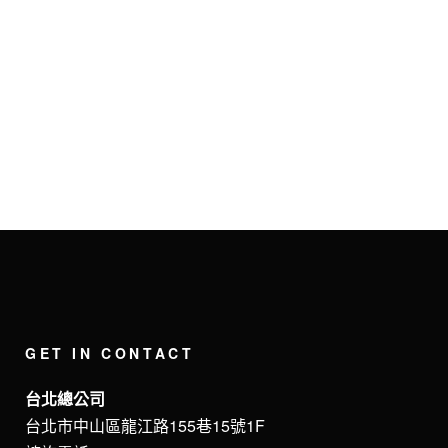
21 3 月, 2022
IN
最新消息
,
知識文章／品牌專欄
2022地暖產品分享篇
｜浴室地暖與暖風機比
較
GET IN CONTACT
台北總公司
台北市中山區龍江路155巷15號1F